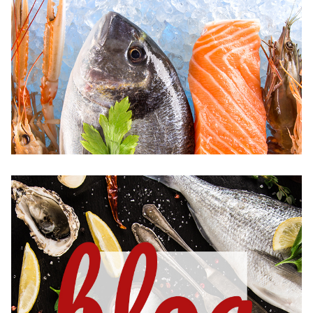
干
物
西
京
漬
5
切
れ
セ
ッ
ト
個