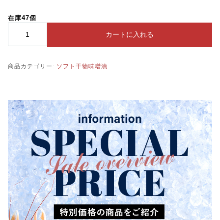
在庫47個
【
カートに入れる
骨
取
り
商品カテゴリー:
ソフト干物味噌漬
個
包
装
】
骨
取
り
ト
ロ
サ
バ
の
ソ
フ
ト