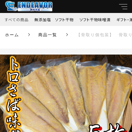
カートに商品を追加しました
すべての商品
無添加塩 ソフト干物
ソフト干物味噌漬
ギフト・
キーワード
ホーム
商品一覧
【骨取り個包装】 骨取
【骨取り個包装】 骨取り トロサバのソフト干
すべて
物 西京漬 5切れセット
親カテゴリ
数量
無添加塩 ソフト干物
￥3,780
（税込）
ソフト干物味噌漬
子カテゴリ
ギフト・海の贈り物
ショッピングを続ける
価格帯
当社限定オリジナルソフト干物
～
カートを確認する
並び順