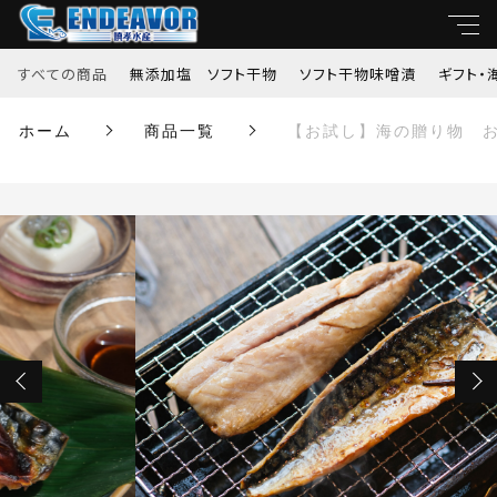
カートに商品を追加しました
すべての商品
無添加塩 ソフト干物
ソフト干物味噌漬
ギフト・
キーワード
ホーム
商品一覧
【お試し】海の贈り物 お
【お試し】海の贈り物 お試しセット2種類（個包
すべて
装トロサバ1切れ・個包装銀鮭味噌1切れ）
親カテゴリ
数量
無添加塩 ソフト干物
￥1,404
（税込）
ソフト干物味噌漬
子カテゴリ
ギフト・海の贈り物
ショッピングを続ける
価格帯
当社限定オリジナルソフト干物
～
カートを確認する
並び順