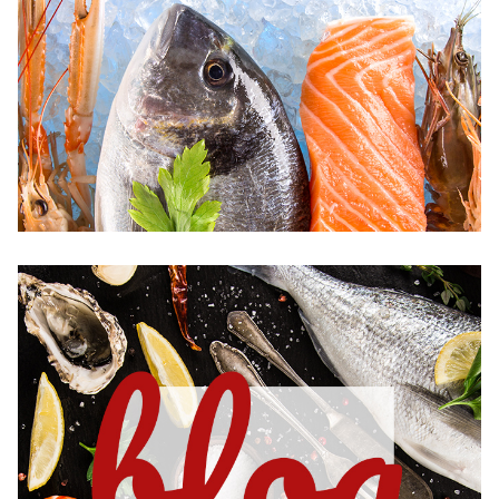
個
包
装
ト
ロ
サ
バ
1
切
れ
・
個
包
装
銀
鮭
味
噌
1
切
れ
）
個