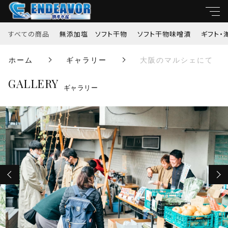
すべての商品
無添加塩 ソフト干物
ソフト干物味噌漬
ギフト・
キーワード
ホーム
ギャラリー
大阪のマルシェにて
すべて
GALLERY
親カテゴリ
ギャラリー
無添加塩 ソフト干物
ソフト干物味噌漬
子カテゴリ
ギフト・海の贈り物
価格帯
当社限定オリジナルソフト干物
～
並び順